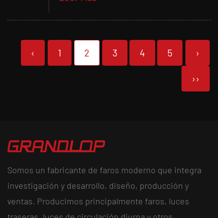
‹
1
2
3
4
5
›
››
Somos un fabricante de faros moderno que integra
investigación y desarrollo, diseño, producción y
ventas. Producimos principalmente faros, luces
traseras, luces de circulación diurna y otros