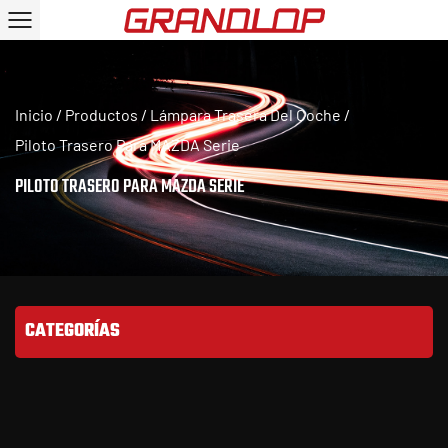
Inicio
/
Productos
/
Lámpara Trasera Del Coche
/
Piloto Trasero Para MAZDA Serie
PILOTO TRASERO PARA MAZDA SERIE
CATEGORÍAS