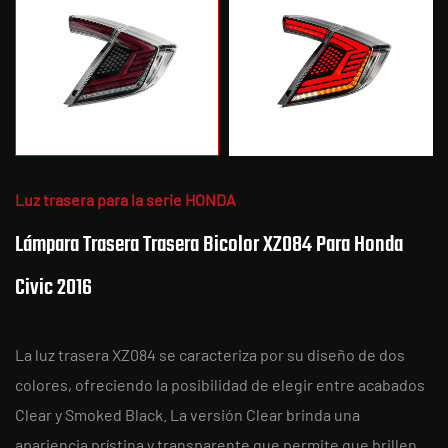
Luz trasera para la serie HONDA
Lámpara Trasera Trasera Bicolor XZ084 Para Honda
Civic 2016
La luz trasera XZ084 se caracteriza por su diseño de dos
colores, ofreciendo la posibilidad de elegir entre acabados
Clear y Smoked Black. La versión Clear brinda una
apariencia prístina y transparente que permite que brillen