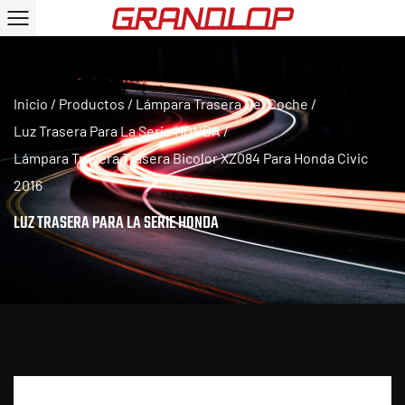
Inicio
/
Productos
/
Lámpara Trasera Del Coche
/
Luz Trasera Para La Serie HONDA
/
Lámpara Trasera Trasera Bicolor XZ084 Para Honda Civic
2016
LUZ TRASERA PARA LA SERIE HONDA